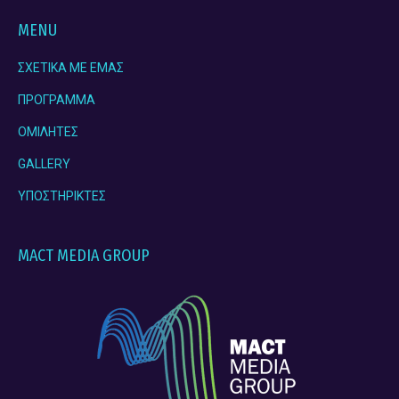
page
page
page
page
opens
opens
opens
opens
MENU
in
in
in
in
ΣΧΕΤΙΚΑ ΜΕ ΕΜΑΣ
new
new
new
new
window
window
window
window
ΠΡΟΓΡΑΜΜΑ
ΟΜΙΛΗΤΕΣ
GALLERY
ΥΠΟΣΤΗΡΙΚΤΕΣ
MACT MEDIA GROUP